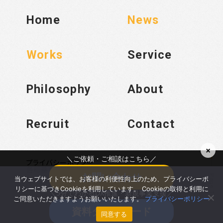
Home
News
Works
Service
Philosophy
About
Recruit
Contact
×
＼ご依頼・ご相談はこちら／
プライバシーポリシー
各種基本方針
お問い合わせ
Page Top
当ウェブサイトでは、お客様の利便性向上のため、プライバシーポ
リシーに基づきCookieを利用しています。 Cookieの取得と利用に
＼5分でわかるDX推進・新規事業支援／
© 2025 kayac.bond All rights reserved.
ご同意いただきますようお願いいたします。
プライバシーポリシー
資料ダウンロード
同意する