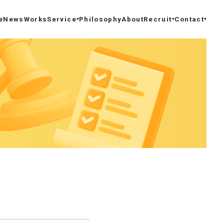
e
News
Works
Service
Philosophy
About
Recruit
Contact
サービスTOP
採用トップ
お問い合わせ
受託開発
CTOメッセージ
資料ダウンロード
保守 / 運用
社員インタビュー
DX推進サポート
数字で見るカヤックボンド
新規事業支援
はたらく環境
システムエンジニアリング
よくある質問
ラボ型開発
募集要項