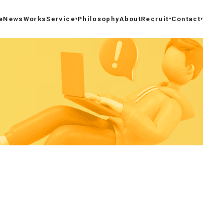
e
News
Works
Service
Philosophy
About
Recruit
Contact
サービスTOP
採用トップ
お問い合わせ
受託開発
CTOメッセージ
資料ダウンロード
保守 / 運用
社員インタビュー
DX推進サポート
数字で見るカヤックボンド
新規事業支援
はたらく環境
システムエンジニアリング
よくある質問
ラボ型開発
募集要項