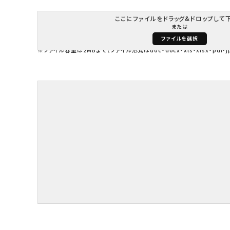
ここにファイルをドラッグ&ドロップして
または
ファイルを選択
※ファイル容量は2MBまで（ファイル形式はdoc・docx・xls・xlsx・pdf・