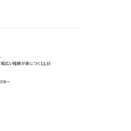
ト
など幅広い経験が身につく【土日
クター