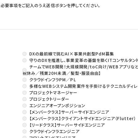
に必要事項をご記入のうえ送信ボタンを押してください。
DXの最前線で挑むAI×事業共創型PdM募集
守りのDXを推進し、事業変革の基盤を築くITコンサルタン
チームでWEB開発！大規模開発/toC向け/WEBアプリ
祝休み／残業20H未満／髪型・服装自由】
クラウドインフラPM／PL
多様なWEBシステム開発案件を手掛けるテクニカルディレ
プロジェクトマネージャー
プロジェクトリーダー
エンジニアオープンポジション
【メンバークラス】サーバーサイドエンジニア
【メンバークラス】クライアントサイドエンジニア（Flutter）
【リードクラス】サーバーサイドエンジニア
クラウドインフラエンジニア
フロントエンドエンジニア