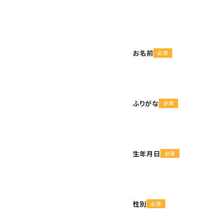
お名前
ふりがな
生年月日
性別