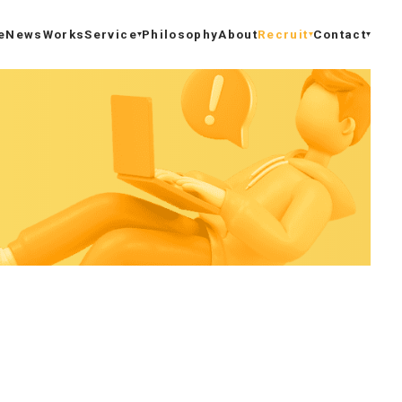
e
News
Works
Service
Philosophy
About
Recruit
Contact
サービスTOP
採用トップ
お問い合わせ
受託開発
CTOメッセージ
資料ダウンロード
保守 / 運用
社員インタビュー
DX推進サポート
数字で見るカヤックボンド
新規事業支援
はたらく環境
システムエンジニアリング
よくある質問
ラボ型開発
募集要項